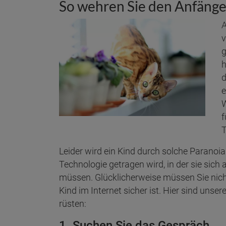
So wehren Sie den Anfäng
A
v
g
h
d
e
W
f
T
Leider wird ein Kind durch solche Paranoia 
Technologie getragen wird, in der sie sich
müssen. Glücklicherweise müssen Sie nicht
Kind im Internet sicher ist. Hier sind unser
rüsten:
1. Suchen Sie das Gespräch