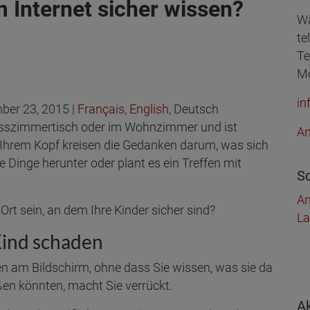
m Internet sicher wissen?
Wä
te
Te
Mo
in
ber 23, 2015 |
Français
,
English
, Deutsch
m Esszimmertisch oder im Wohnzimmer und ist
An
Ihrem Kopf kreisen die Gedanken darum, was sich
ie Dinge herunter oder plant es ein Treffen mit
Sc
An
 Ort sein, an dem Ihre Kinder sicher sind?
La
ind schaden
en am Bildschirm, ohne dass Sie wissen, was sie da
oßen könnten, macht Sie verrückt.
A