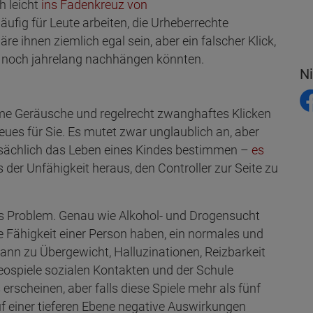
 leicht
ins Fadenkreuz von
 häufig für Leute arbeiten, die Urheberrechte
e ihnen ziemlich egal sein, aber ein falscher Klick,
n noch jahrelang nachhängen könnten.
N
tsame Geräusche und regelrecht zwanghaftes Klicken
ues für Sie. Es mutet zwar unglaublich an, aber
tsächlich das Leben eines Kindes bestimmen –
es
 der Unfähigkeit heraus, den Controller zur Seite zu
es Problem. Genau wie Alkohol- und Drogensucht
e Fähigkeit einer Person haben, ein normales und
kann zu Übergewicht, Halluzinationen, Reizbarkeit
eospiele sozialen Kontakten und der Schule
rscheinen, aber falls diese Spiele mehr als fünf
 einer tieferen Ebene negative Auswirkungen