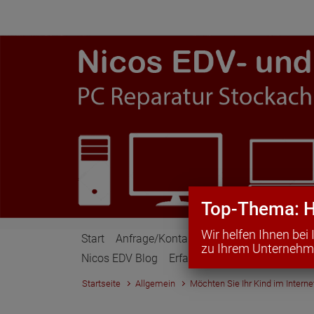
Zum Hauptinhalt springen
Top-Thema: H
Wir helfen Ihnen be
Start
Anfrage/Kontakt
Leistungen
Home 
zu Ihrem Unternehme
Nicos EDV Blog
Erfahrungsberichte
Compute
Startseite
Allgemein
Möchten Sie Ihr Kind im Interne