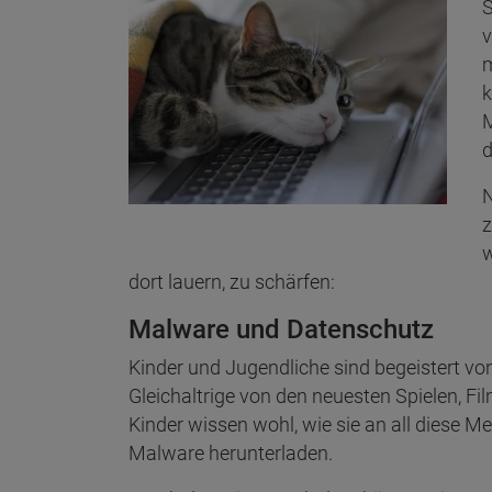
S
v
m
k
M
d
N
z
w
dort lauern, zu schärfen:
Malware und Datenschutz
Kinder und Jugendliche sind begeistert von
Gleichaltrige von den neuesten Spielen, Fi
Kinder wissen wohl, wie sie an all diese 
Malware herunterladen.