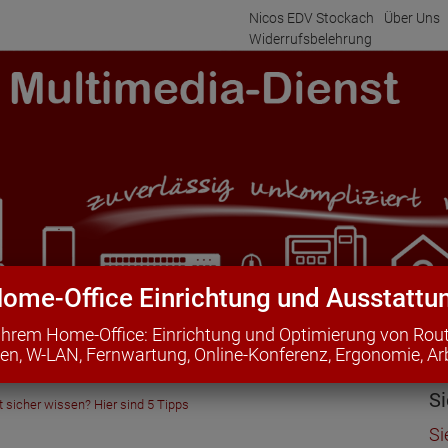
Nicos EDV Stockach
Über Uns
Widerrufsbelehrung
ome-Office Einrichtung und Ausstattu
i Ihrem Home-Office: Einrichtung und Optimierung von Rou
Office
Technik- & Informationssysteme
Home Entertainm
n, W-LAN, Fernwartung, Online-Konferenz, Ergonomie, Arb
r-Wörterbuch
Prospekte zum Download
Si
t sicher wissen? Hier sind 5 Tipps
Si