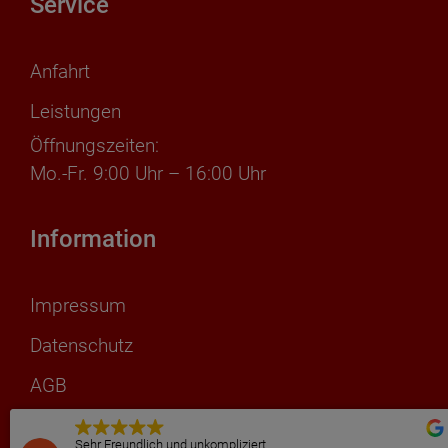
Service
Anfahrt
Leistungen
Öffnungszeiten:
Mo.-Fr. 9:00 Uhr – 16:00 Uhr
Information
Impressum
Datenschutz
AGB
Sehr Freundlich und unkompliziert
Sehr Freundlich und unkompliziert