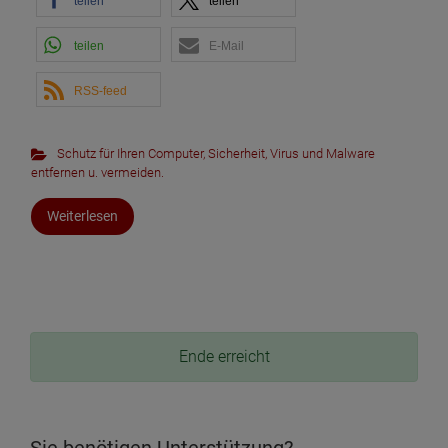
teilen
teilen
teilen
E-Mail
RSS-feed
Schutz für Ihren Computer
,
Sicherheit
,
Virus und Malware
entfernen u. vermeiden.
Weiterlesen
Ende erreicht
Sie benötigen Unterstützung?