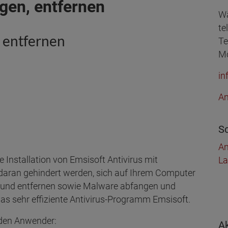
ngen, entfernen
Wä
te
, entfernen
Te
Mo
in
An
Sc
An
 Installation von Emsisoft Antivirus mit
La
 daran gehindert werden, sich auf Ihrem Computer
n und entfernen sowie Malware abfangen und
n das sehr effiziente Antivirus-Programm Emsisoft.
r den Anwender:
A