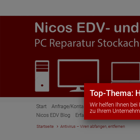
Zum Hauptinhalt springen
Top-Thema: H
Wir helfen Ihnen be
Start
Anfrage/Kontakt
Leistungen
Home 
zu Ihrem Unternehme
Nicos EDV Blog
Erfahrungsberichte
Compute
Startseite
Antivirus – Viren abfangen, entfernen