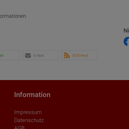
formationen.
N
len
E-Mail
RSS-feed
Information
Impressum
Datenschutz
AGB