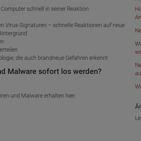
 Computer schnell in seiner Reaktion
Ho
An
 Virus-Signaturen – schnelle Reaktionen auf neue
Ne
Hintergrund
en
Wa
rteilen
we
ogie, die auch brandneue Gefahren erkennt
Ne
nd Malware sofort los werden?
a
We
iren und Malware erhalten hier:
Är
Le