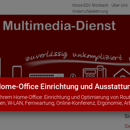
Nicos EDV Stockach
Über Uns
Widerrufsbelehrung
ome-Office Einrichtung und Ausstattu
i Ihrem Home-Office: Einrichtung und Optimierung von Rou
Office
Technik- & Informationssysteme
Home Entertainm
n, W-LAN, Fernwartung, Online-Konferenz, Ergonomie, Arb
r-Wörterbuch
Prospekte zum Download
Si
Si